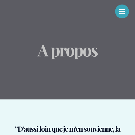
Aller
au
Main
contenu
Men
A propos
“D’aussi loin que je m’en souvienne, la